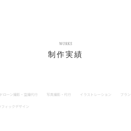
WORKS
制作実績
ドローン撮影・空撮代行
写真撮影・代行
イラストレーション
ブラン
ラフィックデザイン