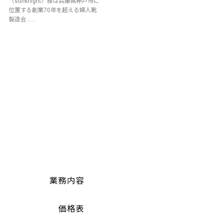
（sunknight）様は兵庫県神戸市に
位置する創業70年を超える婦人靴
製造会……
業務内容
価格表