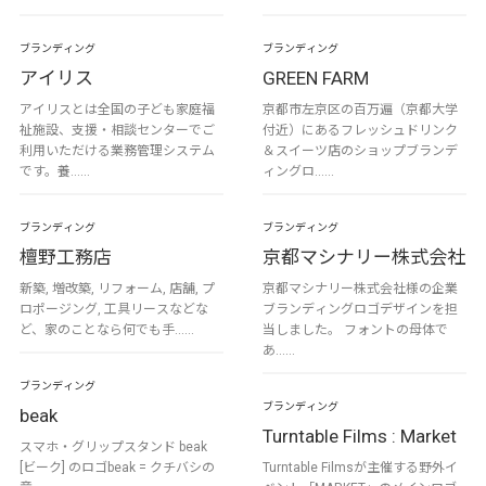
ブランディング
ブランディング
アイリス
GREEN FARM
アイリスとは全国の子ども家庭福
京都市左京区の百万遍（京都大学
祉施設、支援・相談センターでご
付近）にあるフレッシュドリンク
利用いただける業務管理システム
＆スイーツ店のショップブランデ
です。養……
ィングロ……
ブランディング
ブランディング
檀野工務店
京都マシナリー株式会社
新築, 増改築, リフォーム, 店舗, プ
京都マシナリー株式会社様の企業
ロポージング, 工具リースなどな
ブランディングロゴデザインを担
ど、家のことなら何でも手……
当しました。 フォントの母体で
あ……
ブランディング
ブランディング
beak
Turntable Films : Market
スマホ・グリップスタンド beak
[ビーク] のロゴbeak = クチバシの
Turntable Filmsが主催する野外イ