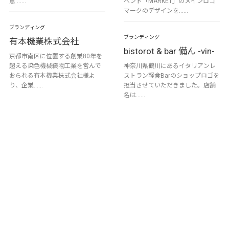
意 ……
ベント「MARKET」のメインロゴ
マークのデザインを……
ブランディング
ブランディング
有本機業株式会社
bistorot & bar 備ん -vin-
京都市南区に位置する創業80年を
超える染色機械織物工業を営んで
神奈川県鶴川にあるイタリアンレ
おられる有本機業株式会社様よ
ストラン軽食Barのショップロゴを
り、企業……
担当させていただきました。店舗
名は……