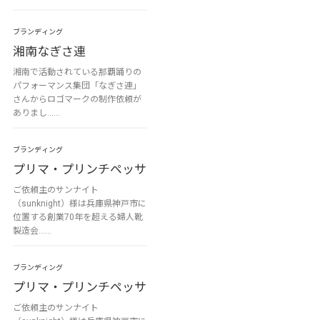
ブランディング
湘南なぎさ連
湘南で活動されている那覇踊りの
パフォーマンス集団「なぎさ連」
さんからロゴマークの制作依頼が
ありまし……
ブランディング
プリマ・プリンチペッサ
ご依頼主のサンナイト
（sunknight）様は兵庫県神戸市に
位置する創業70年を超える婦人靴
製造会……
ブランディング
プリマ・プリンチペッサ
ご依頼主のサンナイト