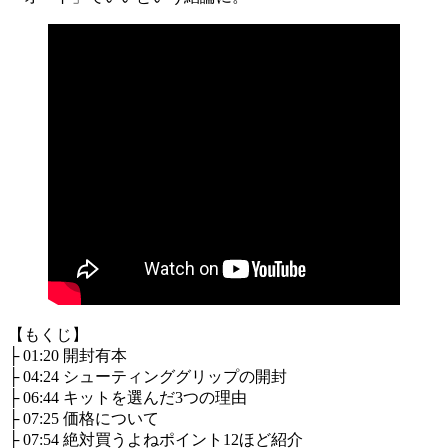
【もくじ】
├ 01:20 開封有本
├ 04:24 シューティンググリップの開封
├ 06:44 キットを選んだ3つの理由
├ 07:25 価格について
├ 07:54 絶対買うよねポイント12ほど紹介