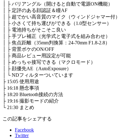
│ ├ バリアングル（開けると自動で電源ON機能）
│ ├ 定評のある顔認証＆瞳AF
│ ├ 超でかい高音質のマイク（ウィンドジャマー付）
│ ├ 小さくて持ち運びができる（1.0型センサー）
│ ├ 電池持ちがそこそこ良い
│ ├ 手ブレ補正（光学式と電子式を組み合わせ）
│ ├ 焦点距離（35mm判換算：24-70mm F1.8-2.8）
│ ├ 背景ボケのON/OFF
│ ├ 商品レビュー用設定が可能
│ ├ めっちゃ接写できる（マクロモード）
│ ├ 顔優先AE（AutoExposure）
│ └ NDフィルターついています
├ 15:05 使用用途
├ 16:18 懸念事項
├ 18:20 Bluetooth接続の方法
├ 19:16 撮影モードの紹介
└ 21:30 まとめ
この記事をシェアする
Facebook
Twitter