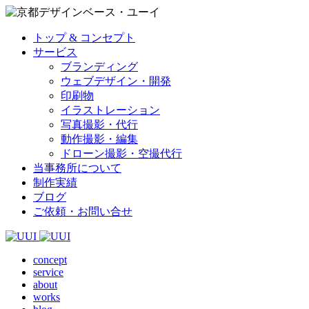
トップ & コンセプト
サービス
ブランディング
ウェブデザイン・開発
印刷物
イラストレーション
写真撮影・代行
動作撮影・編集
ドローン撮影・空撮代行
当事務所について
制作実績
ブログ
ご依頼・お問い合せ
concept
service
about
works