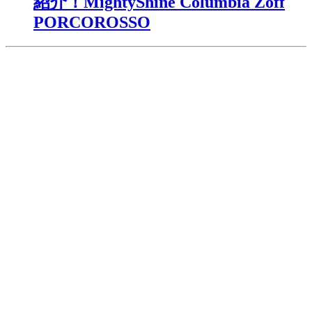
紹介！MightyShine Columbia Zoff
PORCOROSSO