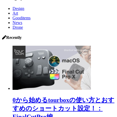
Design
Art
Gooditems
News
Drone
Recently
0から始めるtourboxの使い方とおす
すめのショートカット設定！：
FinalCutPro編