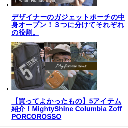
デザイナーのガジェットポーチの中
身オープン！３つに分けてそれぞれ
の役割。
【買ってよかったもの】5アイテム
紹介！MightyShine Columbia Zoff
PORCOROSSO