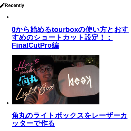
Recently
0から始めるtourboxの使い方とおす
すめのショートカット設定！：
FinalCutPro編
角丸のライトボックスをレーザーカ
ッターで作る